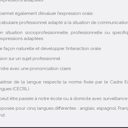
expressions adaptées
permet également d’évaluer l’expression orale :
abulaire professionnel adapté à la situation de communicatio
situation socioprofessionnelle, professionnelle ou spécifi
expressions adaptées
façon naturelle et développer l’interaction orale
sion sur un sujet professionnel
ndre avec une prononciation claire
maitrise de la langue respecte la norme fixée par le Cadr
angues (CECRL).
 peut être passée à notre école ou à domicile avec surveillance
proposée pour cinq langues différentes : anglais, espagnol, Fra
nd.