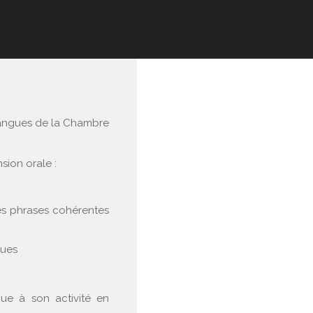
 Langues de la Chambre
sion orale :
des phrases cohérentes
ques
que à son activité en