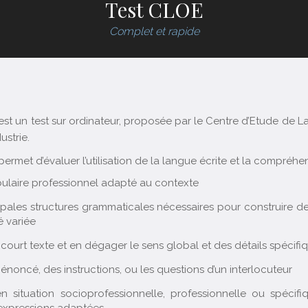
Test CLOE
Complet et rapide
 est un test sur ordinateur, proposée par le Centre d’Etude de
ustrie.
permet d’évaluer l’utilisation de la langue écrite et la compréhen
bulaire professionnel adapté au contexte
ncipales structures grammaticales nécessaires pour construire 
é variée
ourt texte et en dégager le sens global et des détails spécifi
oncé, des instructions, ou les questions d’un interlocuteur
situation socioprofessionnelle, professionnelle ou spécifi