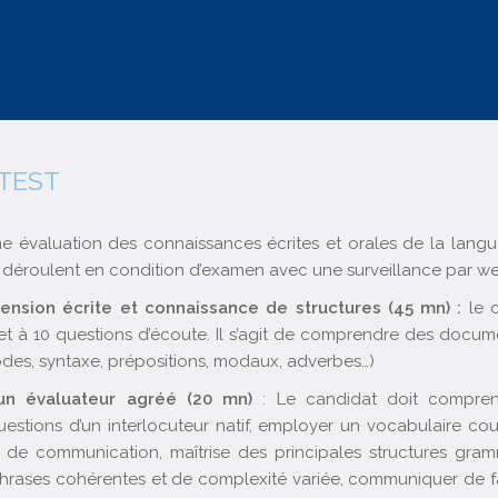
TEST
 évaluation des connaissances écrites et orales de la langue
 déroulent en condition d’examen avec une surveillance par 
nsion écrite et connaissance de structures (45 mn) :
le 
et à 10 questions d’écoute. Il s’agit de comprendre des document
des, syntaxe, prépositions, modaux, adverbes…)
un évaluateur agréé (20 mn)
: Le candidat doit compre
uestions d’un interlocuteur natif, employer un vocabulaire co
n de communication, maîtrise des principales structures gram
hrases cohérentes et de complexité variée, communiquer de faç