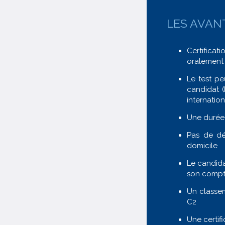
LES AVAN
Certifica
oralement 
Le test pe
candidat (
internatio
Une durée 
Pas de dé
domicile
Le candidat
son comp
Un classem
C2
Une certifi