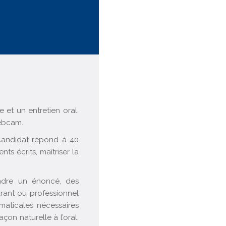
 et un entretien oral.
webcam.
candidat répond à 40
s écrits, maîtriser la
ndre un énoncé, des
urant ou professionnel
maticales nécessaires
on naturelle à l’oral,