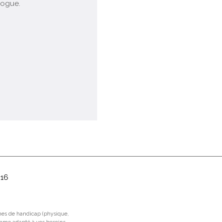
logue.
016
rmes de handicap (physique,