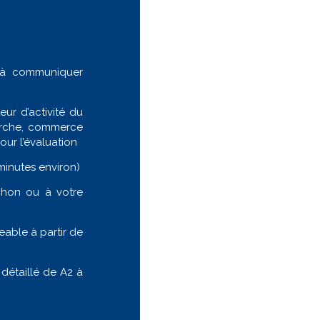
é à communiquer
eur d’activité du
cherche, commerce
our l’évaluation
minutes environ)
chon ou à votre
geable à partir de
détaillé de A2 à