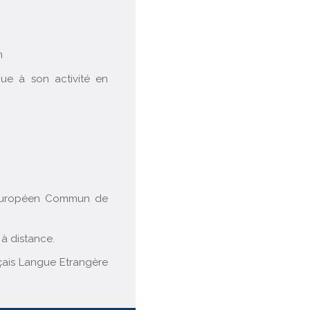
n
que à son activité en
e Européen Commun de
 à distance.
nçais Langue Etrangère