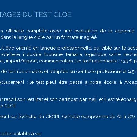
TAGES DU TEST CLOE
tion officielle complète avec une évaluation de la capacit
dans la langue cible par un formateur agréé
ut être orienté en langue professionnelle, ou ciblé sur le sect
hôtellerie, industrie, tourisme, tertiaire, logistique, santé, re
nal, import/export, communication…Un tarif raisonnable : 135 € p
de test raisonnable et adaptée au contexte professionnel (45 
placement : le test peut être passé à notre école, à Arca
 reçoit son résultat et son certificat par mail, et il est téléchar
te CLOE
ent sur l’échelle du CECRL (échelle européenne de A1 à C2), 
cation valable à vie